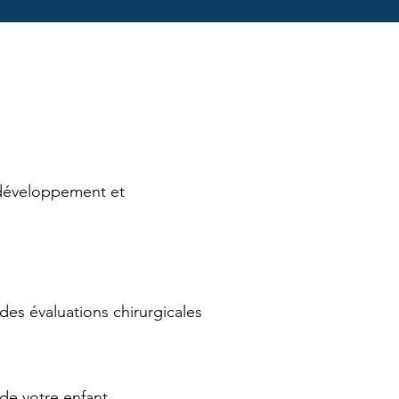
 développement et
es évaluations chirurgicales
de votre enfant.